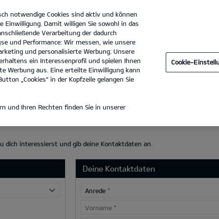
sch notwendige Cookies sind aktiv und können
e Einwilligung. Damit willigen Sie sowohl in das
 anschließende Verarbeitung der dadurch
se und Performance: Wir messen, wie unsere
Dürkop GmbH Filiale Hannover
Tel. :
0511 - 696360
rketing und personalisierte Werbung: Unsere
rhaltens ein Interessenprofil und spielen Ihnen
Cookie-Einstel
e Werbung aus. Eine erteilte Einwilligung kann
utton „Cookies“ in der Kopfzeile gelangen Sie
AHME
n und Ihren Rechten finden Sie in unserer
du dich interessierst und gib deine Kontaktdaten an.
Deine Kontaktdaten
Anrede
*
Vorname
*