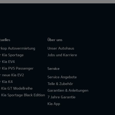
tuelles
Über uns
rkop Autovermietung
Unser Autohaus
r Kia Sportage
Jobs und Karriere
r Kia EV4
r Kia PV5 Passenger
Service
r neue Kia EV2
Service Angebote
r Kia K4
Teile & Zubehör
e Kia GT Modellreihe
Garantien & Anleitungen
e Kia Sportage Black Edition
7 Jahre Garantie
Kia App