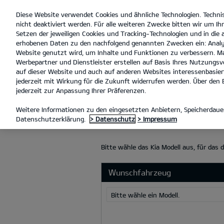
Diese Website verwendet Cookies und ähnliche Technologien. Techni
open
nicht deaktiviert werden. Für alle weiteren Zwecke bitten wir um Ihr
menu
Setzen der jeweiligen Cookies und Tracking-Technologien und in die
erhobenen Daten zu den nachfolgend genannten Zwecken ein: Analy
Website genutzt wird, um Inhalte und Funktionen zu verbessern. Ma
Werbepartner und Dienstleister erstellen auf Basis Ihres Nutzungsve
INZAHLUNGNAHME
auf dieser Website und auch auf anderen Websites interessenbasiert
jederzeit mit Wirkung für die Zukunft widerrufen werden. Über den B
jederzeit zur Anpassung Ihrer Präferenzen.
INZAHLUNGN
Weitere Informationen zu den eingesetzten Anbietern, Speicherdauer
Datenschutzerklärung.
> Datenschutz
> Impressum
Bitte wähle das Kia Modell aus, für das 
Wunschfahrzeug
Bitte wähle ein Modell.