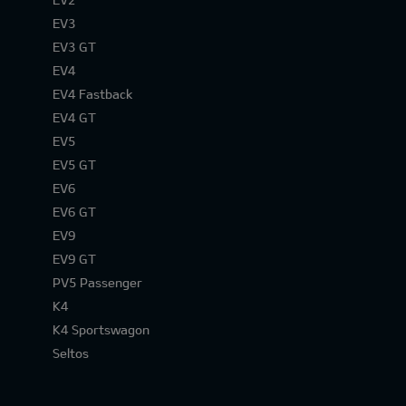
EV3
EV3 GT
EV4
EV4 Fastback
EV4 GT
EV5
EV5 GT
EV6
EV6 GT
EV9
EV9 GT
PV5 Passenger
K4
K4 Sportswagon
Seltos