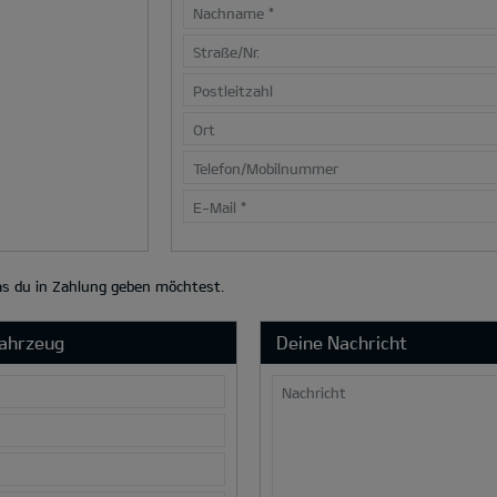
Nachname
*
Straße/Nr.
Postleitzahl
Ort
Telefon/Mobilnummer
E-Mail
*
das du in Zahlung geben möchtest.
Fahrzeug
Deine Nachricht
Nachricht