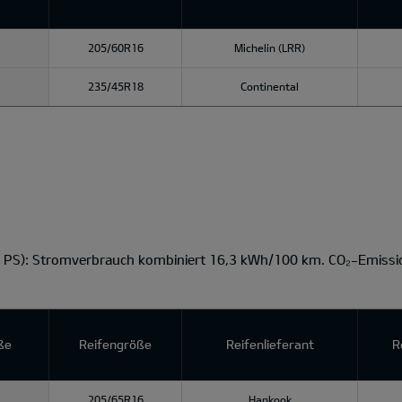
205/60R16
Michelin (LRR)
235/45R18
Continental
5 PS): Stromverbrauch kombiniert 16,3 kWh/100 km. CO₂-Emissi
ße
Reifengröße
Reifenlieferant
R
205/65R16
Hankook