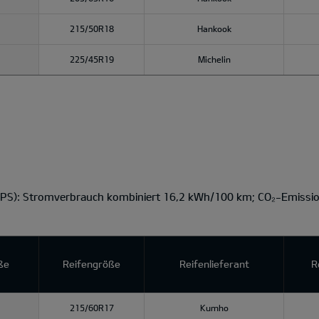
215/50R18
Hankook
225/45R19
Michelin
 PS): Stromverbrauch kombiniert 16,2 kWh/100 km; CO₂-Emissio
ße
Reifengröße
Reifenlieferant
R
215/60R17
Kumho