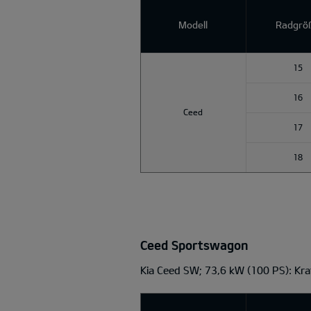
Modell
Radgrö
15
16
Ceed
17
18
Ceed Sportswagon
Kia Ceed SW; 73,6 kW (100 PS): Kr