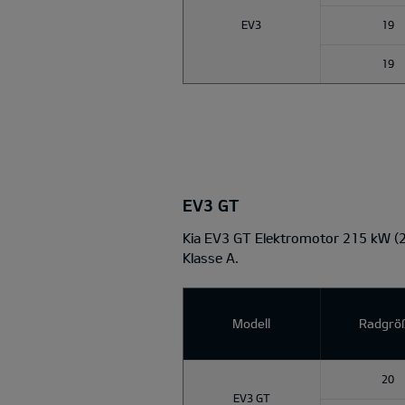
EV3
19
19
EV3 GT
Kia EV3 GT Elektromotor 215 kW (
Klasse A.
Modell
Radgrö
20
EV3 GT