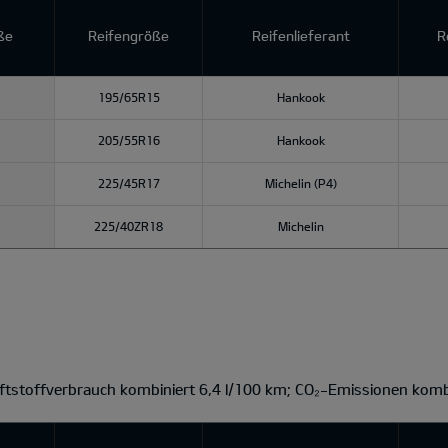
ße
Reifengröße
Reifenlieferant
R
195/65R15
Hankook
205/55R16
Hankook
225/45R17
Michelin (P4)
225/40ZR18
Michelin
aftstoffverbrauch kombiniert 6,4 l/100 km; CO₂-Emissionen komb