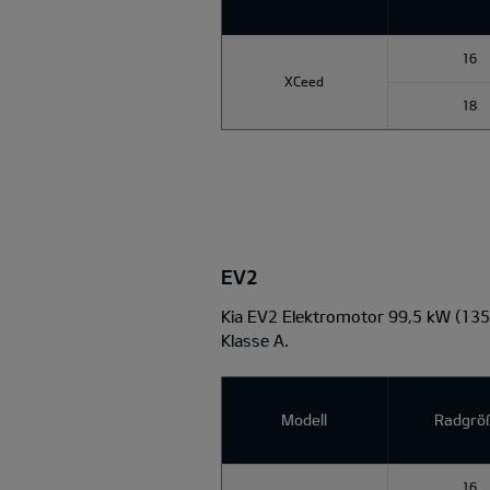
16
XCeed
18
EV2
Kia EV2 Elektromotor 99,5 kW (13
Klasse A.
Modell
Radgrö
16