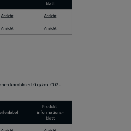
blatt
Ansicht
Ansicht
Ansicht
Ansicht
onen kombiniert 0 g/km. CO2-
Produkt­
eifenlabel
informations­
blatt
Ansicht
Ansicht