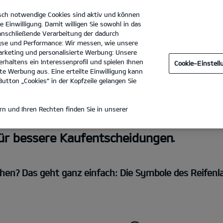
sch notwendige Cookies sind aktiv und können
e Einwilligung. Damit willigen Sie sowohl in das
 anschließende Verarbeitung der dadurch
se und Performance: Wir messen, wie unsere
Dürkop GmbH Filiale Hannover
Tel. :
0511 - 696360
rketing und personalisierte Werbung: Unsere
rhaltens ein Interessenprofil und spielen Ihnen
Cookie-Einstel
e Werbung aus. Eine erteilte Einwilligung kann
utton „Cookies“ in der Kopfzeile gelangen Sie
FENLABELN
n und Ihren Rechten finden Sie in unserer
für bessere Kaufentscheidungen.
hen? Das geht ganz einfach: Die Symbole des Reifenlab