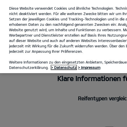
Diese Website verwendet Cookies und ähnliche Technologien. Techni
open
nicht deaktiviert werden. Für alle weiteren Zwecke bitten wir um Ihr
menu
Setzen der jeweiligen Cookies und Tracking-Technologien und in die
erhobenen Daten zu den nachfolgend genannten Zwecken ein: Analy
Website genutzt wird, um Inhalte und Funktionen zu verbessern. Ma
Werbepartner und Dienstleister erstellen auf Basis Ihres Nutzungsve
REIFENLABELINFORMATION
auf dieser Website und auch auf anderen Websites interessenbasiert
jederzeit mit Wirkung für die Zukunft widerrufen werden. Über den B
jederzeit zur Anpassung Ihrer Präferenzen.
INFOS ZU REI
Weitere Informationen zu den eingesetzten Anbietern, Speicherdauer
Datenschutzerklärung.
> Datenschutz
> Impressum
Klare Informationen 
Reifentypen vergleic