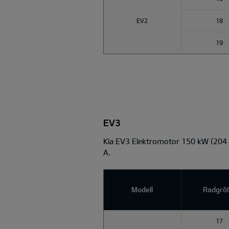
EV2
18
19
EV3
Kia EV3 Elektromotor 150 kW (204
A.
Modell
Radgrö
17