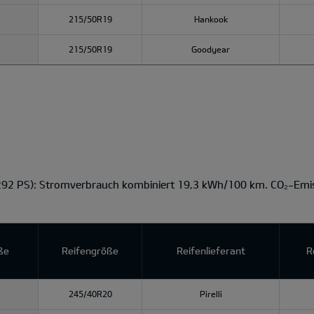
215/50R19
Hankook
215/50R19
Goodyear
292 PS): Stromverbrauch kombiniert 19,3 kWh/100 km. CO₂-Emis
ße
Reifengröße
Reifenlieferant
R
245/40R20
Pirelli