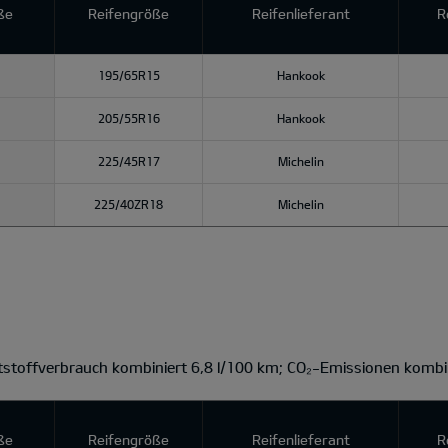
ße
Reifengröße
Reifenlieferant
R
195/65R15
Hankook
205/55R16
Hankook
225/45R17
Michelin
225/40ZR18
Michelin
ftstoffverbrauch kombiniert 6,8 l/100 km; CO₂-Emissionen kombi
ße
Reifengröße
Reifenlieferant
R