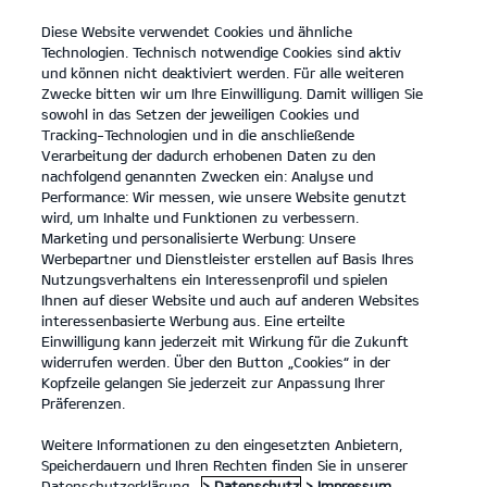
Diese Website verwendet Cookies und ähnliche
open
Technologien. Technisch notwendige Cookies sind aktiv
menu
und können nicht deaktiviert werden. Für alle weiteren
KONTAKT
Zwecke bitten wir um Ihre Einwilligung. Damit willigen Sie
sowohl in das Setzen der jeweiligen Cookies und
Tracking-Technologien und in die anschließende
Entdecken
Verarbeitung der dadurch erhobenen Daten zu den
nachfolgend genannten Zwecken ein: Analyse und
...
...
ENTDECKEN
Performance: Wir messen, wie unsere Website genutzt
wird, um Inhalte und Funktionen zu verbessern.
Marketing und personalisierte Werbung: Unsere
Der Kia Niro.
Werbepartner und Dienstleister erstellen auf Basis Ihres
Nutzungsverhaltens ein Interessenprofil und spielen
Denk einfach mal größer.
Ihnen auf dieser Website und auch auf anderen Websites
interessenbasierte Werbung aus. Eine erteilte
Einwilligung kann jederzeit mit Wirkung für die Zukunft
widerrufen werden. Über den Button „Cookies“ in der
Kopfzeile gelangen Sie jederzeit zur Anpassung Ihrer
Präferenzen.
Weitere Informationen zu den eingesetzten Anbietern,
Speicherdauern und Ihren Rechten finden Sie in unserer
Datenschutzerklärung.
> Datenschutz
> Impressum