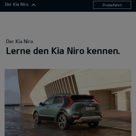
Der Kia Niro
Probefahrt
Der Kia Niro
Exterieur
Komfort
Der Kia Niro
Konnektivität
Lerne den Kia Niro kennen.
Antrieb
Sicherheitsfunktionen
360°-Darstellung
Ausstattungslinien