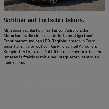
Sichtbar auf Fortschrittskurs.
M
Mit seinem schlanken, markanten Äußeren, der
D
Motorhaube, die die charakteristische „Tigerface“-
Front betont und den LED-Tagfahrlichtern in Form
Da
einer Herzlinie erregt der Kia Niro schnell Aufsehen.
s
Komplettiert wird der Auftritt durch einen kraftvollen
C
unteren Lufteinlass mit einer integrierten, zentralen
D
Ladeklappe.
Ei
A
v