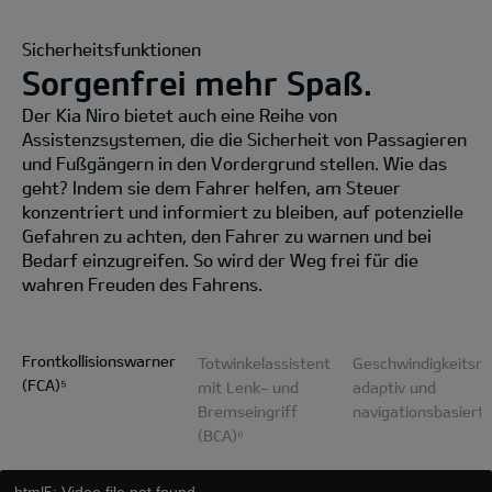
Sicherheitsfunktionen
Sorgenfrei mehr Spaß.
Der Kia Niro bietet auch eine Reihe von
Assistenzsystemen, die die Sicherheit von Passagieren
und Fußgängern in den Vordergrund stellen. Wie das
geht? Indem sie dem Fahrer helfen, am Steuer
konzentriert und informiert zu bleiben, auf potenzielle
Gefahren zu achten, den Fahrer zu warnen und bei
Bedarf einzugreifen. So wird der Weg frei für die
wahren Freuden des Fahrens.
Frontkollisionswarner
Totwinkelassistent
Geschwindigkeitsre
(FCA)⁵
mit Lenk- und
adaptiv und
Bremseingriff
navigationsbasiert
(BCA)⁶
html5: Video file not found