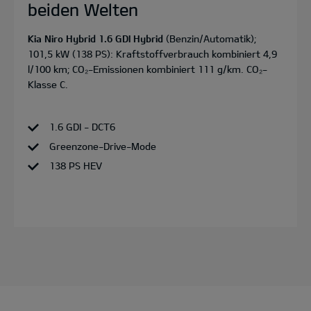
beiden Welten
Kia Niro Hybrid 1.6 GDI Hybrid
(Benzin/Automatik);
101,5 kW (138 PS): Kraftstoffverbrauch kombiniert 4,9
l/100 km; CO₂-Emissionen kombiniert 111 g/km. CO₂-
Klasse C.
1.6 GDI - DCT6
Greenzone-Drive-Mode
138 PS HEV