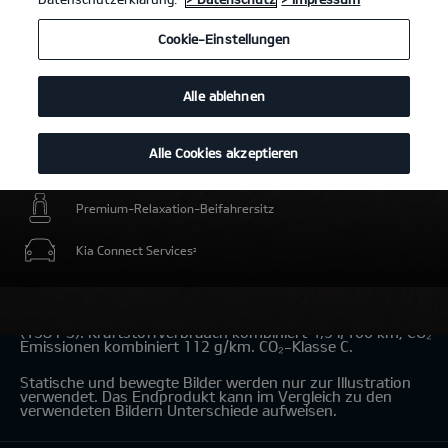
Cookie-Einstellungen
Alle ablehnen
Alle Cookies akzeptieren
Intelligente elektrische Energiereserve für Umweltzonen
Premium-Relaxation-Beifahrersitz
Kia Connect Services
2
Kia Niro Hybrid 1.6 GDI Hybrid
(Benzin/Automatik); 101,5 kW
(138 PS): Kraftstoffverbrauch kombiniert 4,9 l/100 km; CO₂-
Emissionen kombiniert 112 g/km. CO₂-Klasse C.
Statische und bewegte Bilder werden nur zur Illustration
verwendet. Das Endprodukt kann im Vergleich zu den
verwendeten Bildern Unterschiede aufweisen.