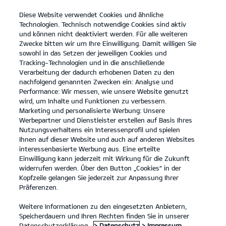
Diese Website verwendet Cookies und ähnliche
open
Technologien. Technisch notwendige Cookies sind aktiv
menu
und können nicht deaktiviert werden. Für alle weiteren
KONTAKT
Zwecke bitten wir um Ihre Einwilligung. Damit willigen Sie
sowohl in das Setzen der jeweiligen Cookies und
Tracking-Technologien und in die anschließende
DATENSCHUTZ
Verarbeitung der dadurch erhobenen Daten zu den
nachfolgend genannten Zwecken ein: Analyse und
Performance: Wir messen, wie unsere Website genutzt
DATENSCHUTZ
wird, um Inhalte und Funktionen zu verbessern.
Marketing und personalisierte Werbung: Unsere
Inhaltsverzeichnis
Werbepartner und Dienstleister erstellen auf Basis Ihres
Nutzungsverhaltens ein Interessenprofil und spielen
Ihnen auf dieser Website und auch auf anderen Websites
Allgemeine Hinweise
interessenbasierte Werbung aus. Eine erteilte
1. Anwendungsbereich - verantwortliche Stelle -
Einwilligung kann jederzeit mit Wirkung für die Zukunft
widerrufen werden. Über den Button „Cookies“ in der
Datenschutzbeauftragter
Kopfzeile gelangen Sie jederzeit zur Anpassung Ihrer
Präferenzen.
2. Wie erfassen wir Ihre Daten?
3. Probefahrt
Weitere Informationen zu den eingesetzten Anbietern,
Speicherdauern und Ihren Rechten finden Sie in unserer
4. Gewinnspiele
Datenschutzerklärung.
> Datenschutz
> Impressum