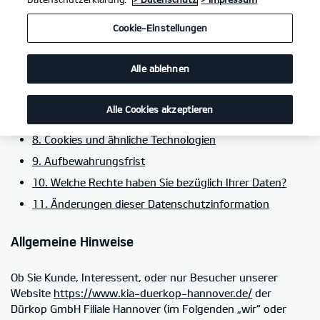
5. Kategorien von Empfängern personenbezogener
Cookie-Einstellungen
Daten
6. Einsatz von Social-Media-Plug-ins im Rahmen von
Alle ablehnen
Social Media
7. Einbindung von Diensten und Inhalten weiterer
Alle Cookies akzeptieren
Dritter
8. Cookies und ähnliche Technologien
9. Aufbewahrungsfrist
10. Welche Rechte haben Sie bezüglich Ihrer Daten?
11. Änderungen dieser Datenschutzinformation
Allgemeine Hinweise
Ob Sie Kunde, Interessent, oder nur Besucher unserer
Website
https://www.kia-duerkop-hannover.de/
der
Dürkop GmbH Filiale Hannover (im Folgenden „wir“ oder